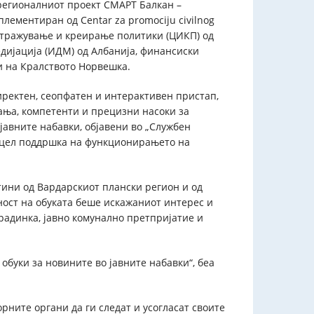
а регионалниот проект СМАРТ Балкан –
лементиран од Centar za promociju civilnog
истражување и креирање политики (ЦИКП) од
дијација (ИДМ) од Албанија, финансиски
 на Кралството Норвешка.
иректен, сеопфатен и интерактивен пристап,
ања, компетенти и прецизни насоки за
јавните набавки, објавени во „Службен
со цел поддршка на функционирањето на
тини од Вардарскиот плански регион и од
ост на обуката беше искажаниот интерес и
радинка, јавно комунално претпријатие и
обуки за новините во јавните набавки“, беа
орните органи да ги следат и усогласат своите