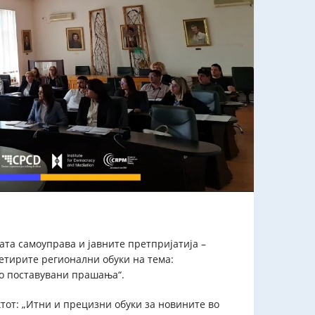
та самоуправа и јавните претпријатија –
четирите регионални обуки на тема:
то поставувани прашања“.
ктот: „Итни и прецизни обуки за новините во