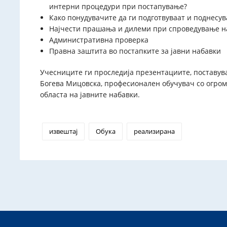
интерни процедури при постапување?
Како понудувачите да ги подготвуваат и поднесув
Најчести прашања и дилеми при спроведување на
Административна проверка
Правна заштита во постапките за јавни набавки
Учесниците ги проследија презентациите, поставув
Богева Мицовска, професионален обучувач со огром
областа на јавните набавки.
извештај
Обука
реализирана