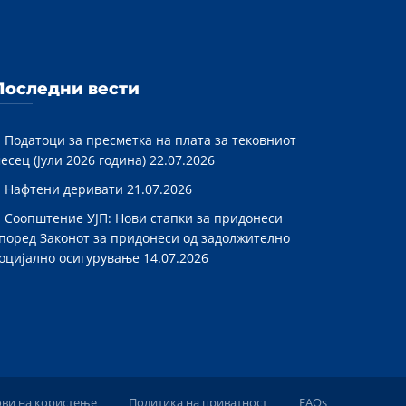
Последни вести
Податоци за пресметка на плата за тековниот
есец (Јули 2026 година)
22.07.2026
Нафтени деривати
21.07.2026
Соопштение УЈП: Нови стапки за придонеси
поред Законот за придонеси од задолжително
оцијално осигурување
14.07.2026
ови на користење
Политика на приватност
FAQs