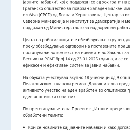
јавните набавки“, кој е поддржан со ад хок грант н
Граѓанско општество за поврзан Западен Балкан имп
društva (CPCD) од Босна и Херцеговина, Центар за 
Северна Македонија и Институт за демократија и ме
поддржан од Министерството за надворешни работи
Целта на работилниците е обезбедување стручен, д
преку обезбедување одговори на поставените праш
постапување во контекст на новините во Законот за 
Весник на РСМ“ број 14 од 23.01.2025 година, а се 
ефикасен и ефективен систем за јавни набавки.
На обуката учествуваа вкупно 18 учесници од 9 опш
Пелагонискиот плански регион. Дополнителна вредн
активното учество на еден вработен во општинска г
еден општински советник.
По претставувањето на Проектот: „Итни и прецизни 
обработени темите:
Кои се новините кај јавните набавки и како догов