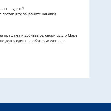
аат понудите?
 постапките за јавните набавки
аа прашања и добиваа одговори од д-р Маре
но долгогодишно работно искуство во