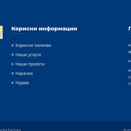
Корисни информации
Корисни линкови
м
Наши услуги
Наши проекти
Нарачка
с
Најава
с
dia Factory
Усл