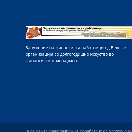
Здружение на финансиски работници од Велес е
организација со долгогодишно искуство во
финансискиот менаџмент
© 2019 Сите права задражни. Изработено од
Network & Me