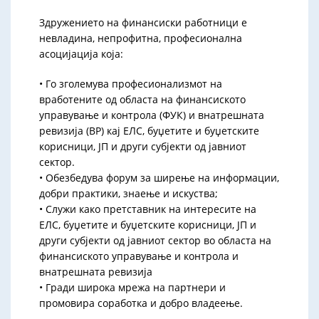
Здружението на финансиски работници е
невладина, непрофитна, професионална
асоцијација која:
• Го зголемува професионализмот на
вработените од областа на финансиското
управување и контрола (ФУК) и внатрешната
ревизија (ВР) кај ЕЛС, буџетите и буџетските
корисници, ЈП и други субјекти од јавниот
сектор.
• Обезбедува форум за ширење на информации,
добри практики, знаење и искуства;
• Служи како претставник на интересите на
ЕЛС, буџетите и буџетските корисници, ЈП и
други субјекти од јавниот сектор во областа на
финансиското управување и контрола и
внатрешната ревизија
• Гради широка мрежа на партнери и
промовира соработка и добро владеење.