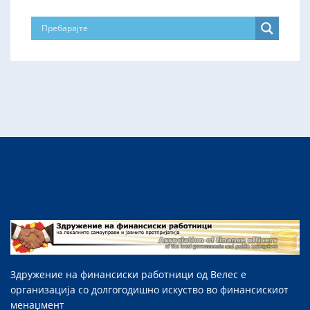
Здружение на финансиски работници од Велес е
организација со долгогодишно искуство во финансискиот
менаџмент