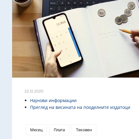
22.12.2020
Најнови информации
Преглед на висината на пооделните издатоци
Месец
Плата
Тековен