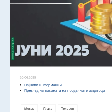
20.06.2025
Најнови информации
Преглед на висината на пооделните издатоци
Месец
Плата
Тековен