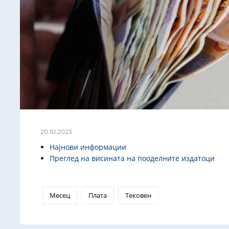
20.10.2023
Најнови информации
Преглед на висината на пооделните издатоци
Месец
Плата
Тековен