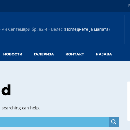
-ми Септември бр. 82-4 - Велес (
Погледнете ја мапата
)
НОВОСТИ
ГАЛЕРИЈА
КОНТАКТ
НАЈАВА
nd
s searching can help.