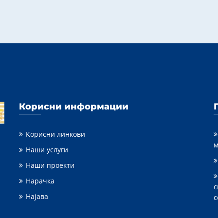
Корисни информации
Корисни линкови
м
Наши услуги
Наши проекти
Нарачка
с
Најава
с