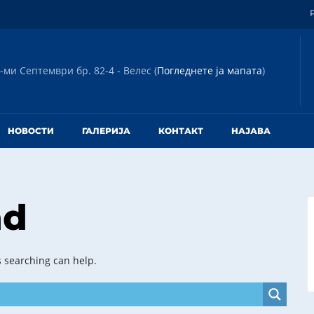
-ми Септември бр. 82-4 - Велес (
Погледнете ја мапата
)
НОВОСТИ
ГАЛЕРИЈА
КОНТАКТ
НАЈАВА
nd
s searching can help.