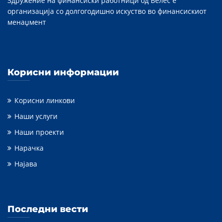
Здружение на финансиски работници од Велес е
организација со долгогодишно искуство во финансискиот
менаџмент
Корисни информации
Корисни линкови
Наши услуги
Наши проекти
Нарачка
Најава
Последни вести