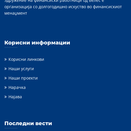
Здружение на финансиски работници од Велес е
организација со долгогодишно искуство во финансискиот
менаџмент
Корисни информации
Корисни линкови
Наши услуги
Наши проекти
Нарачка
Најава
Последни вести