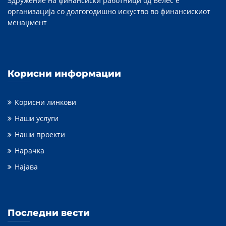
Здружение на финансиски работници од Велес е
организација со долгогодишно искуство во финансискиот
менаџмент
Корисни информации
Корисни линкови
Наши услуги
Наши проекти
Нарачка
Најава
Последни вести