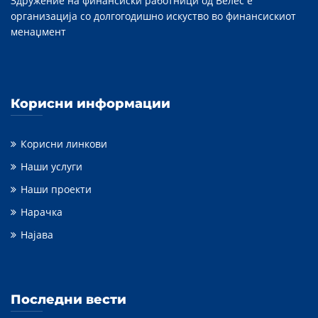
Здружение на финансиски работници од Велес е
организација со долгогодишно искуство во финансискиот
менаџмент
Корисни информации
Корисни линкови
Наши услуги
Наши проекти
Нарачка
Најава
Последни вести