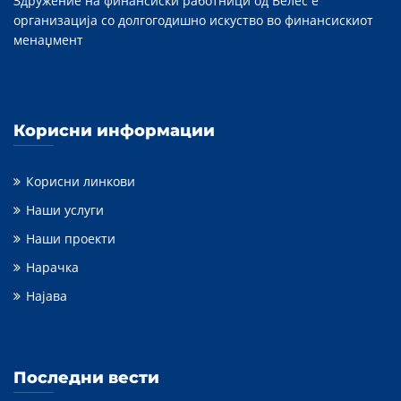
Здружение на финансиски работници од Велес е
организација со долгогодишно искуство во финансискиот
менаџмент
Корисни информации
Корисни линкови
Наши услуги
Наши проекти
Нарачка
Најава
Последни вести