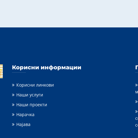
Корисни информации
Корисни линкови
м
Наши услуги
Наши проекти
Нарачка
с
Најава
с