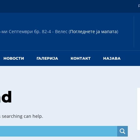
-ми Септември бр. 82-4 - Велес (
Погледнете ја мапата
)
НОВОСТИ
ГАЛЕРИЈА
КОНТАКТ
НАЈАВА
nd
s searching can help.