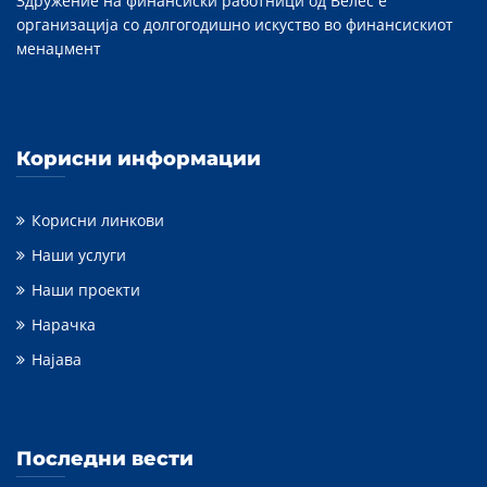
Здружение на финансиски работници од Велес е
организација со долгогодишно искуство во финансискиот
менаџмент
Корисни информации
Корисни линкови
Наши услуги
Наши проекти
Нарачка
Најава
Последни вести