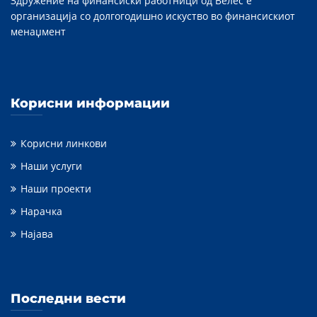
Здружение на финансиски работници од Велес е
организација со долгогодишно искуство во финансискиот
менаџмент
Корисни информации
Корисни линкови
Наши услуги
Наши проекти
Нарачка
Најава
Последни вести