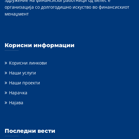
Здружение на финансиски работници од Велес е
организација со долгогодишно искуство во финансискиот
менаџмент
Корисни информации
Корисни линкови
Наши услуги
Наши проекти
Нарачка
Најава
Последни вести