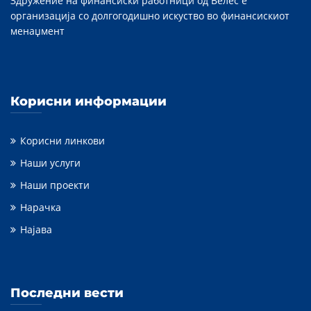
Здружение на финансиски работници од Велес е
организација со долгогодишно искуство во финансискиот
менаџмент
Корисни информации
Корисни линкови
Наши услуги
Наши проекти
Нарачка
Најава
Последни вести