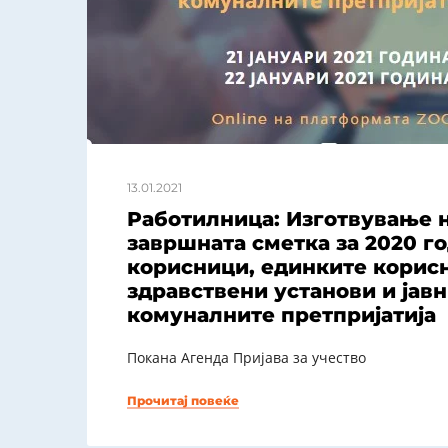
13.01.2021
Работилница: Изготвување 
завршната сметка за 2020 го
корисници, единките корисн
здравствени установи и јавн
комуналните претпријатија
Покана Агенда Пријава за учество
Прочитај повеќе