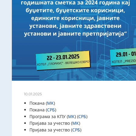
10.01.2025
Покана (
MK
)
Покана (
СРБ
)
Програма за КПУ (
МК
) (
СРБ
)
Пријава за учество (
МК
)
Пријава за учество (
СРБ
)