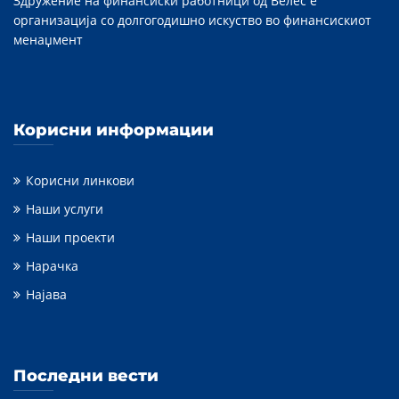
Здружение на финансиски работници од Велес е
организација со долгогодишно искуство во финансискиот
менаџмент
Корисни информации
Корисни линкови
Наши услуги
Наши проекти
Нарачка
Најава
Последни вести