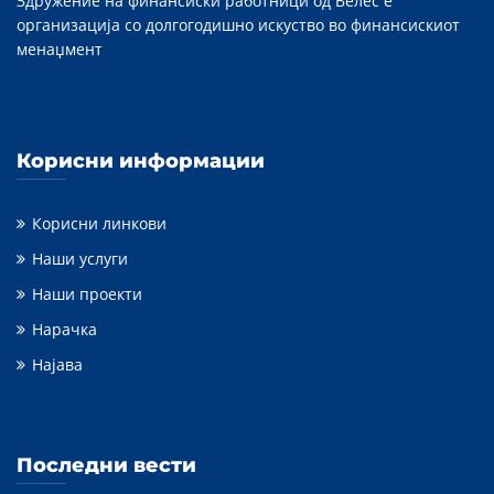
Здружение на финансиски работници од Велес е
организација со долгогодишно искуство во финансискиот
менаџмент
Корисни информации
Корисни линкови
Наши услуги
Наши проекти
Нарачка
Најава
Последни вести