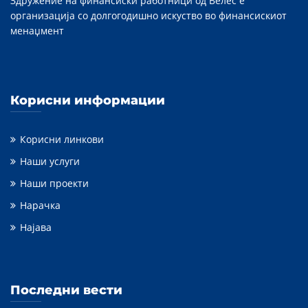
Здружение на финансиски работници од Велес е
организација со долгогодишно искуство во финансискиот
менаџмент
Корисни информации
Корисни линкови
Наши услуги
Наши проекти
Нарачка
Најава
Последни вести