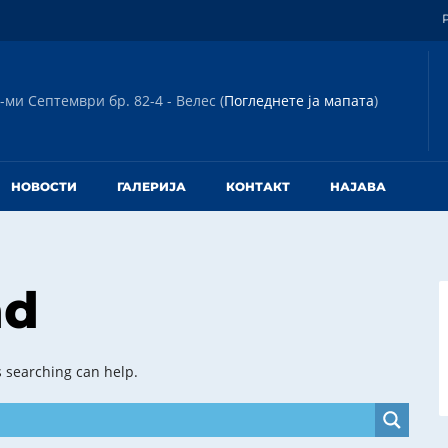
-ми Септември бр. 82-4 - Велес (
Погледнете ја мапата
)
НОВОСТИ
ГАЛЕРИЈА
КОНТАКТ
НАЈАВА
nd
s searching can help.