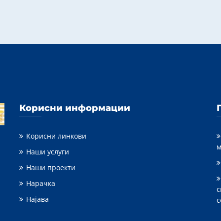
Корисни информации
Корисни линкови
м
Наши услуги
Наши проекти
Нарачка
с
Најава
с