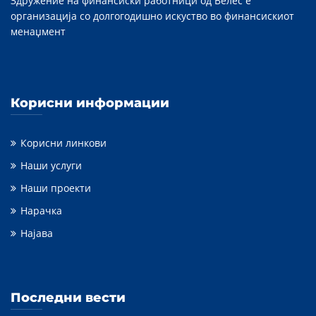
Здружение на финансиски работници од Велес е
организација со долгогодишно искуство во финансискиот
менаџмент
Корисни информации
Корисни линкови
Наши услуги
Наши проекти
Нарачка
Најава
Последни вести