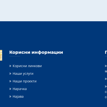
Корисни информации
Корисни линкови
м
Наши услуги
Наши проекти
Нарачка
с
Најава
с