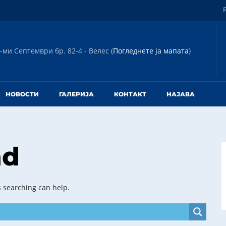
-ми Септември бр. 82-4 - Велес (
Погледнете ја мапата
)
НОВОСТИ
ГАЛЕРИЈА
КОНТАКТ
НАЈАВА
nd
s searching can help.