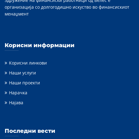
Здружение на финансиски работници од Велес е
организација со долгогодишно искуство во финансискиот
менаџмент
Корисни информации
Корисни линкови
Наши услуги
Наши проекти
Нарачка
Најава
Последни вести