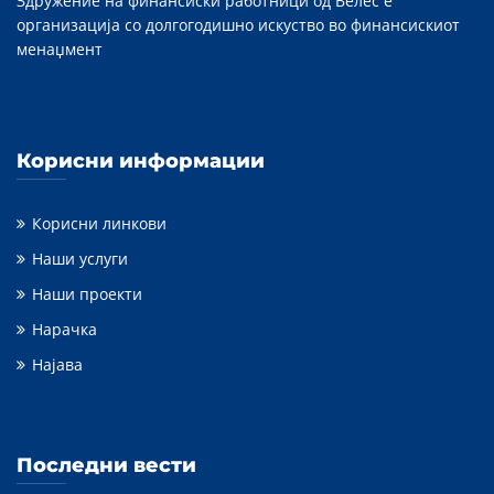
Здружение на финансиски работници од Велес е
организација со долгогодишно искуство во финансискиот
менаџмент
Корисни информации
Корисни линкови
Наши услуги
Наши проекти
Нарачка
Најава
Последни вести