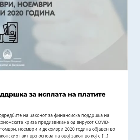
ддршка за исплата на платите
одредбите на Законот за финансиска поддршка на
кономската криза предизвикана од вирусот COVID-
ктомври, ноември и декември 2020 година објавен во
онскиот акт врз основа на овој закон во кој е […]