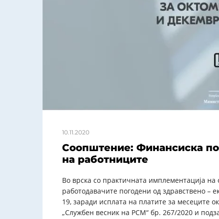
10.11.2020
Соопштение: Финансиска по
на работниците
Во врска со практичната имплементација на 
работодавачите погодени од здравствено – е
19, заради исплата на платите за месеците о
„Службен весник на РСМ“ бр. 267/2020 и подзак