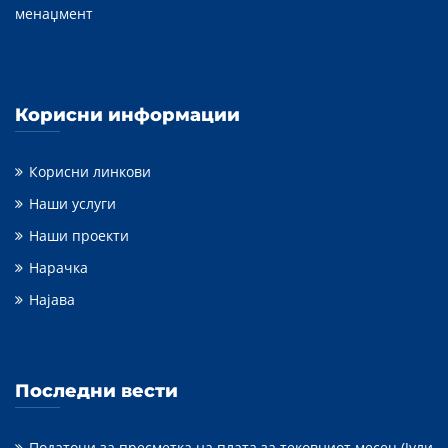
менаџмент
Корисни информации
Корисни линкови
Наши услуги
Наши проекти
Нарачка
Најава
Последни вести
Податоци за пресметка на плата за тековниот месец (Јули