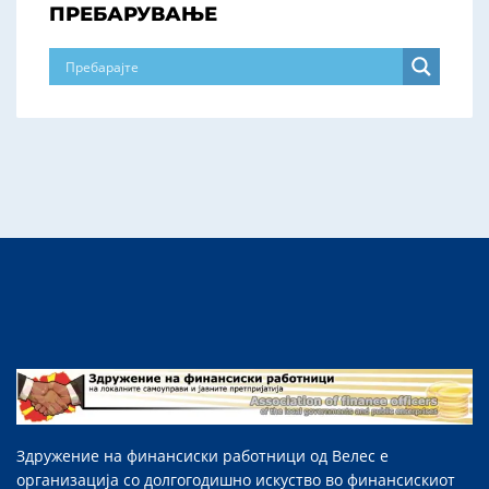
ПРЕБАРУВАЊЕ
Здружение на финансиски работници од Велес е
организација со долгогодишно искуство во финансискиот