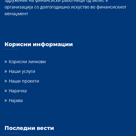
Здружение на финансиски работници од Велес е
организација со долгогодишно искуство во финансискиот
менаџмент
Корисни информации
Корисни линкови
Наши услуги
Наши проекти
Нарачка
Најава
Последни вести