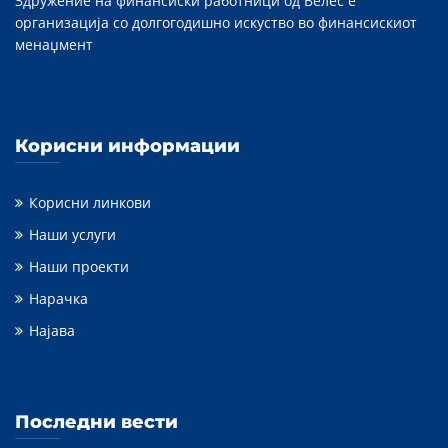
Здружение на финансиски работници од Велес е
организација со долгогодишно искуство во финансискиот
менаџмент
Корисни информации
Корисни линкови
Наши услуги
Наши проекти
Нарачка
Најава
Последни вести