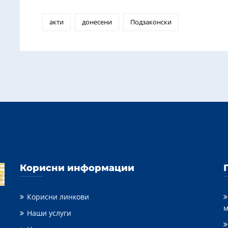
акти
донесени
Подзаконски
Корисни информации
Корисни линкови
м
Наши услуги