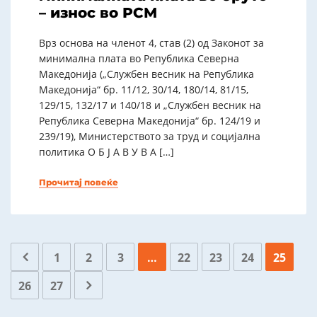
– износ во РСМ
Врз основа на членот 4, став (2) од Законот за
минимална плата во Република Северна
Македонија („Службен весник на Република
Македонија“ бр. 11/12, 30/14, 180/14, 81/15,
129/15, 132/17 и 140/18 и „Службен весник на
Република Северна Македонија“ бр. 124/19 и
239/19), Министерството за труд и социјална
политика О Б Ј А В У В А […]
Прочитај повеќе
1
2
3
…
22
23
24
25
26
27